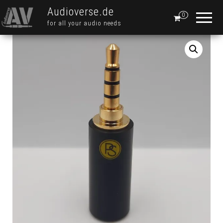
Audioverse.de
0
for all your audio needs