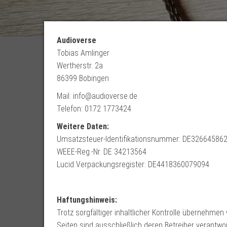
Audioverse
Tobias Amlinger
Wertherstr. 2a
86399 Bobingen
Mail: info@audioverse.de
Telefon: 0172 1773424
Weitere Daten:
Umsatzsteuer-Identifikationsnummer: DE32664586
WEEE-Reg.-Nr. DE 34213564
Lucid Verpackungsregister: DE4418360079094
Haftungshinweis:
Trotz sorgfältiger inhaltlicher Kontrolle übernehmen w
Seiten sind ausschließlich deren Betreiber verantwor