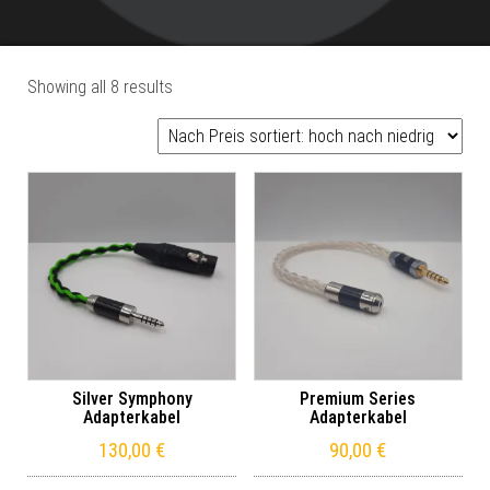
Sorted by price: high to low
Showing all 8 results
Silver Symphony
Premium Series
Adapterkabel
Adapterkabel
130,00
€
90,00
€