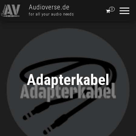
Audioverse.de
0
for all your audio needs
Adapterkabel