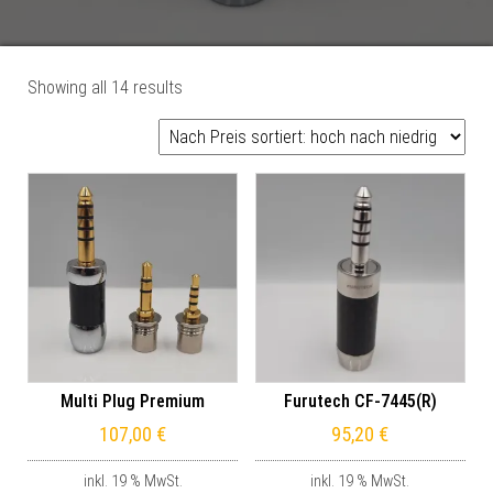
Sorted by price: high to low
Showing all 14 results
Multi Plug Premium
Furutech CF-7445(R)
107,00
€
95,20
€
inkl. 19 % MwSt.
inkl. 19 % MwSt.