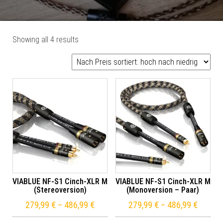
Sorted by price: high to low
Showing all 4 results
VIABLUE NF-S1 Cinch-XLR M
VIABLUE NF-S1 Cinch-XLR M
(Stereoversion)
(Monoversion – Paar)
279,99
€
–
486,99
€
279,99
€
–
486,99
€