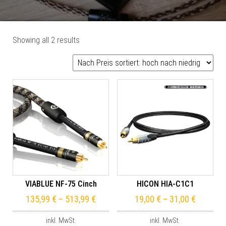
Sorted by price: high to low
Showing all 2 results
VIABLUE NF-75 Cinch
HICON HIA-C1C1
135,99
€
–
513,99
€
19,00
€
–
31,00
€
inkl. MwSt.
inkl. MwSt.