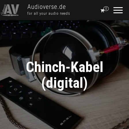
Audioverse.de
0
for all your audio needs
Chinch-Kabel
(digital)