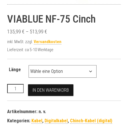
VIABLUE NF-75 Cinch
135,99
€
–
513,99
€
inkl. MwSt.
zzgl.
Versandkosten
Lieferzeit:
ca 5-10 Werktage
Länge
VIABLUE NF-75 Cinch Menge
A
IN DEN WARENKORB
l
t
e
Artikelnummer:
n. v.
r
Kategorien:
Kabel
,
Digitalkabel
,
Chinch-Kabel (digital)
n