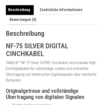
a
t
Beschreibung
Zusätzliche Informationen
i
Bewertungen (0)
v
e
:
Beschreibung
NF-75 SILVER DIGITAL
CINCHKABEL
VIABLUE™ NF-75 Silver S/PDIF Cinchkabel sind koaxiale High-
End-Digitalkabel für vollständige, exakte und schnellste
Übertragung von elektrischen Digitalsignalen über sämtliche
Distanzen.
Originalgetreue und vollständige
Übertragung von digitalen Signalen