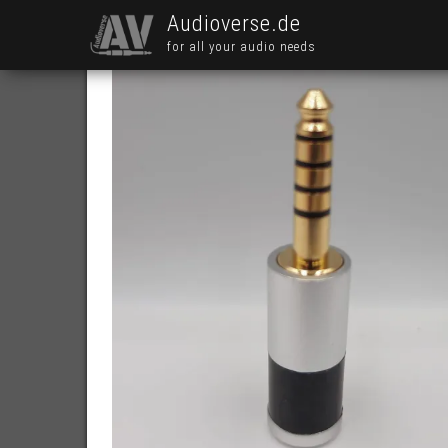
Audioverse.de
for all your audio needs