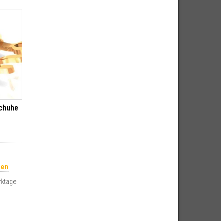
chuhe
ten
rktage