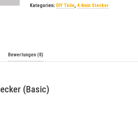
r
Kategorien:
DIY Teile
,
4.4mm Stecker
n
a
t
i
v
e
:
Bewertungen (0)
ecker (Basic)