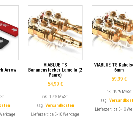
VIABLUE TS
VIABLUE TS Kabels
ch Arrow
Bananenstecker Lamella (2
6mm
)
Paare)
59,99
€
54,99
€
inkl. 19 % MwSt.
St.
inkl. 19 % MwSt.
zzgl.
Versandkos
osten
zzgl.
Versandkosten
Lieferzeit:
ca 5-10 We
 Werktage
Lieferzeit:
ca 5-10 Werktage