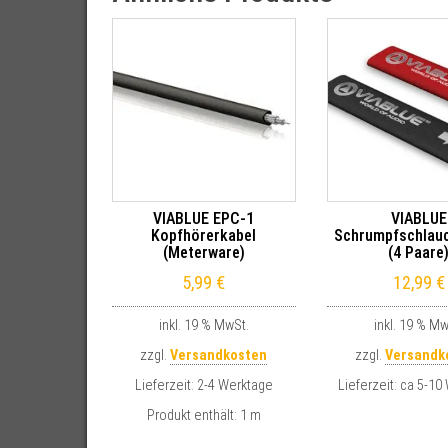
VIABLUE EPC-1
VIABLUE
Kopfhörerkabel
Schrumpfschlau
(Meterware)
(4 Paare
5,99
€
12,99
€
inkl. 19 % MwSt.
inkl. 19 % Mw
zzgl.
Versandkosten
zzgl.
Versandk
Lieferzeit:
2-4 Werktage
Lieferzeit:
ca 5-10
Produkt enthält: 1
m