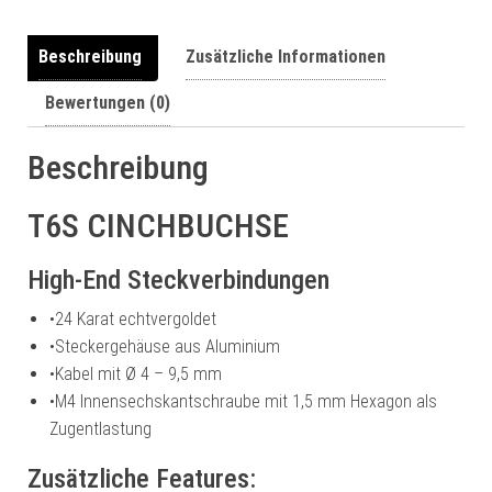
a
t
Beschreibung
Zusätzliche Informationen
i
Bewertungen (0)
v
e
:
Beschreibung
T6S CINCHBUCHSE
High-End Steckverbindungen
•
24 Karat echtvergoldet
•
Steckergehäuse aus Aluminium
•
Kabel mit Ø 4 – 9,5 mm
•
M4 Innensechskantschraube mit 1,5 mm Hexagon als
Zugentlastung
Zusätzliche Features: