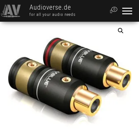
Audioverse.de
0
for all your audio needs