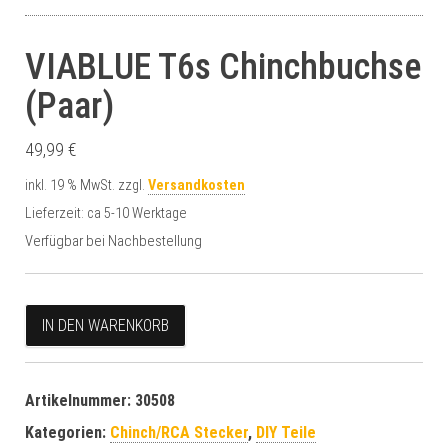
VIABLUE T6s Chinchbuchse
(Paar)
49,99
€
inkl. 19 % MwSt.
zzgl.
Versandkosten
Lieferzeit:
ca 5-10 Werktage
Verfügbar bei Nachbestellung
VIABLUE T6s Chinchbuchse (Paar) Menge
A
IN DEN WARENKORB
l
t
e
Artikelnummer:
30508
r
Kategorien:
Chinch/RCA Stecker
,
DIY Teile
n