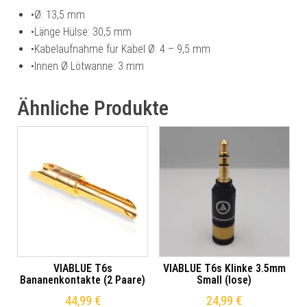
•
Ø: 13,5 mm
•
Länge Hülse: 30,5 mm
•
Kabelaufnahme für Kabel Ø: 4 – 9,5 mm
•
Innen Ø Lötwanne: 3 mm
Ähnliche Produkte
VIABLUE T6s
VIABLUE T6s Klinke 3.5mm
Bananenkontakte (2 Paare)
Small (lose)
44,99
€
24,99
€