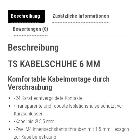
a
t
Beschreibung
Zusätzliche Informationen
i
Bewertungen (0)
v
e
:
Beschreibung
TS KABELSCHUHE 6 MM
Komfortable Kabelmontage durch
Verschraubung
•
24 Karat echtvergoldete Kontakte
•
Transparente und robuste Isolationshülse schützt vor
Kurzschlüssen
•
Kabel bis Ø 5,5 mm
•
Zwei M4-Innensechskantschrauben mit 1,5 mm Hexagon
zur Kabelbefestigung