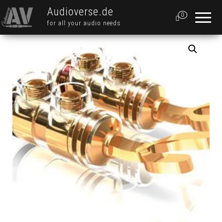
Audioverse.de
0
for all your audio needs