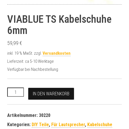
VIABLUE TS Kabelschuhe
6mm
59,99
€
inkl. 19 % MwSt.
zzgl.
Versandkosten
Lieferzeit:
ca 5-10 Werktage
Verfügbar bei Nachbestellung
VIABLUE TS Kabelschuhe 6mm Menge
A
IN DEN WARENKORB
l
t
e
Artikelnummer:
30220
r
Kategorien:
DIY Teile
,
Für Lautsprecher
,
Kabelschuhe
n