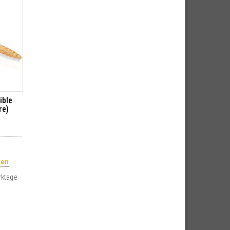
ible
re)
ten
rktage