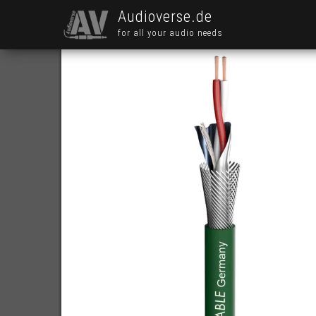
Audioverse.de
for all your audio needs