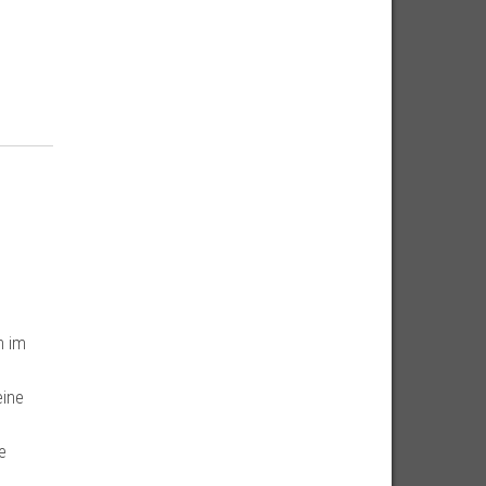
n im
eine
e