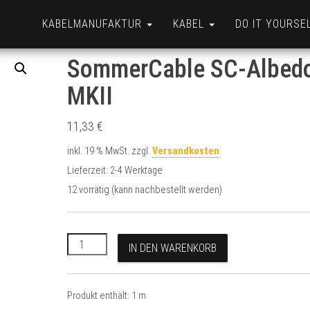
KABELMANUFAKTUR
KABEL
DO IT YOURSE
SommerCable SC-Albed
MKII
11,33
€
inkl. 19 % MwSt.
zzgl.
Versandkosten
Lieferzeit:
2-4 Werktage
12 vorrätig (kann nachbestellt werden)
SommerCable SC-Albedo MKII Menge
A
IN DEN WARENKORB
l
t
e
Produkt enthält: 1
m