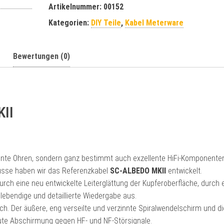
r
Artikelnummer:
00152
n
Kategorien:
DIY Teile
,
Kabel Meterware
a
t
i
Bewertungen (0)
v
e
:
II
ellente Ohren, sondern ganz bestimmt auch exzellente HiFi-Komponente
sse haben wir das Referenzkabel
SC-ALBEDO MKII
entwickelt.
rch eine neu entwickelte Leiterglättung der Kupferoberfläche, durch 
ebendige und detaillierte Wiedergabe aus.
h. Der äußere, eng verseilte und verzinnte Spiralwendelschirm und di
gute Abschirmung gegen HF- und NF-Störsignale.