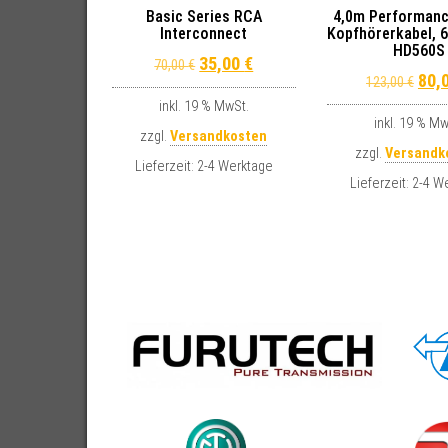
Basic Series RCA
4,0m Performanc
Interconnect
Kopfhörerkabel, 
HD560S
Original price was: 70,00 €.
Current price is: 35,00 €.
35,00
€
70,00
€
Orig
80,
123,00
€
inkl. 19 % MwSt.
inkl. 19 % Mw
zzgl.
Versandkosten
zzgl.
Versandk
Lieferzeit:
2-4 Werktage
Lieferzeit:
2-4 W