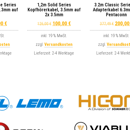
e Series
1,2m Solid Series
3.2m Classic Seri
6.3mm auf
Kopfhörerkabel, 3.5mm auf
Adapterkabel 6.3m
2x 3.5mm
Pentaconn
inal price was: 123,00 €.
Current price is: 80,00 €.
Original price was: 126,00 €.
Current price is: 100,00 €.
Origina
00
€
100,00
€
200,0
126,00
€
377,49
€
St.
inkl. 19 % MwSt.
inkl. 19 % MwSt.
osten
zzgl.
Versandkosten
zzgl.
Versandkos
erktage
Lieferzeit:
2-4 Werktage
Lieferzeit:
2-4 Werk