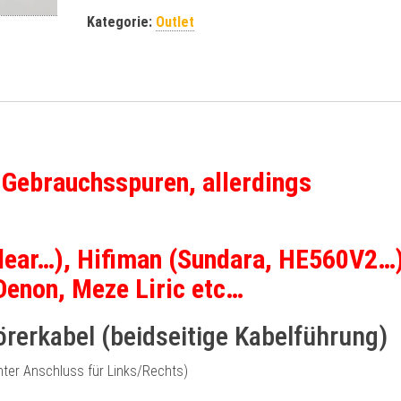
e
Kategorie:
Outlet
r
n
a
t
i
v
e
 Gebrauchsspuren, allerdings
:
Clear…), Hifiman (Sundara, HE560V2…)
enon, Meze Liric etc…
rerkabel (beidseitige Kabelführung)
nter Anschluss für Links/Rechts)