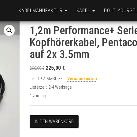
KABELMANUFAKTUR
KABEL
DO IT YOURSE
1,2m Performance+ Seri
Kopfhörerkabel, Pentac
auf 2x 3.5mm
Original price was: 296,98 €.
Current price is: 225,00 €.
225,00
€
296,98
€
inkl. 19 % MwSt.
zzgl.
Versandkosten
Lieferzeit:
2-4 Werktage
1 vorrätig
1,2m Performance+ Series Kopfhörerkabel, Penta
A
IN DEN WARENKORB
l
t