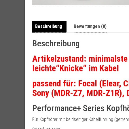
Beschreibung
Bewertungen (0)
Beschreibung
Artikelzustand: minimalste
leichte“Knicke“ im Kabel
passend für: Focal (Elear, 
Sony (MDR-Z7, MDR-Z1R), D
Performance+ Series Kopfhö
Für Kopfhörer mit beidseitiger Kabelführung (getren