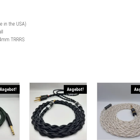
e in the USA)
ll
4.4mm TRRRS
Angebot!
Angebot!
An