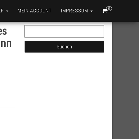
0
LF
MEIN ACCOUNT
IMPRESSUM
es
Suchen nach:
onn
conn auf 2x 3.5mm Menge