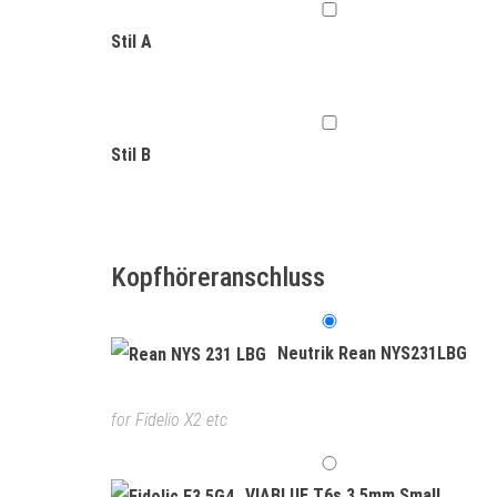
Stil A
Stil B
Kopfhöreranschluss
Neutrik Rean NYS231LBG
for Fidelio X2 etc
VIABLUE T6s 3.5mm Small