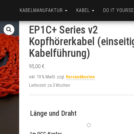
KABELMANUFAKTUR
KABEL
DO IT YOURS
EP1C+ Series v2
Kopfhörerkabel (einseiti
Kabelführung)
95,00
€
inkl. 19 % MwSt.
zzgl.
Versandkosten
Lieferzeit:
ca 3 Wochen
Länge und Draht
1m OCC-Kupfer