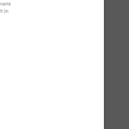
inante
t (in