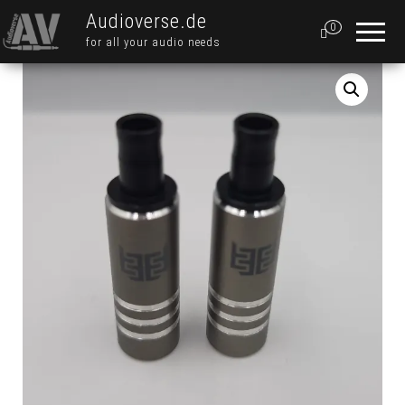
Audioverse.de
0
for all your audio needs