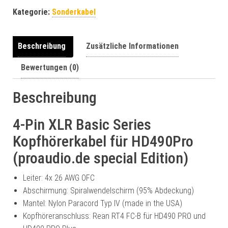
r
Kategorie:
Sonderkabel
n
a
t
Beschreibung
Zusätzliche Informationen
i
Bewertungen (0)
v
e
:
Beschreibung
4-Pin XLR Basic Series
Kopfhörerkabel für HD490Pro
(proaudio.de special Edition)
Leiter: 4x 26 AWG OFC
Abschirmung: Spiralwendelschirm (95% Abdeckung)
Mantel: Nylon Paracord Typ IV (made in the USA)
Kopfhöreranschluss: Rean RT4 FC-B für HD490 PRO und