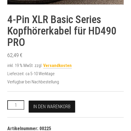
4-Pin XLR Basic Series
Kopfhörerkabel für HD490
PRO
62,49
€
inkl. 19 % MwSt.
zzgl.
Versandkosten
Lieferzeit:
ca 5-10 Werktage
Verfügbar bei Nachbestellung
4-Pin XLR Basic Series Kopfhörerkabel für HD490 PRO Menge
A
IN DEN WARENKORB
l
t
e
Artikelnummer:
00225