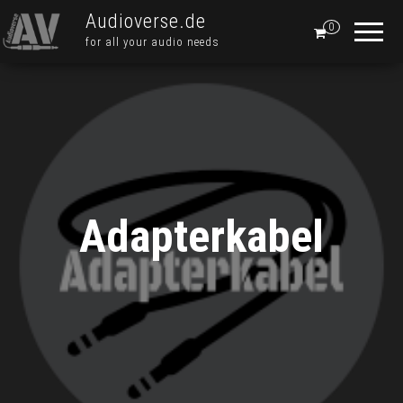
Audioverse.de
0
for all your audio needs
Adapterkabel