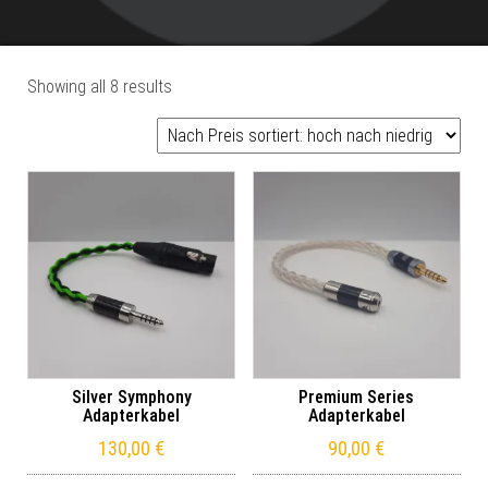
Sorted by price: high to low
Showing all 8 results
Silver Symphony
Premium Series
Adapterkabel
Adapterkabel
130,00
€
90,00
€